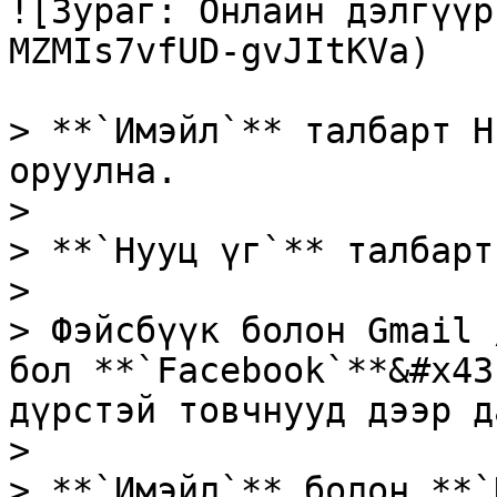
![Зураг: Онлайн дэлгүүр
MZMIs7vfUD-gvJItKVa)

> **`Имэйл`** талбарт Н
оруулна.

>

> **`Нууц үг`** талбарт
>

> Фэйсбүүк болон Gmail 
бол **`Facebook`**&#x43
дүрстэй товчнууд дээр д
>

> **`Имэйл`** болон **`