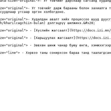
ata-size="original">- Уг товчийг дарснаар сагсанд худалд
ze="original">- Уг товчийг дарж барааны болон захиалга та
суудлаар утсаар эргэн холбогдоно.

ze="original">- Худалдан авалт хийх процессоо шууд дуусг
h/kharilcagchiin-bulan) дэлгэцрүү шилжинэ.&#x20;

ze="original"> - [Хүслийн жагсаалт](https://docs.izi.mn/
ze="original"> - [Харьцуулах жагсаалт](https://docs.izi.
ze="original"> - Зөвхөн шинж чанар буюу өнгө, хэмжээгээр
ze="line"> - Хэрвээ таны сонирхсон бараа танд таалагдсан