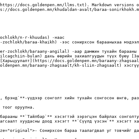
https://docs.goldenpen.mn/llms.txt). Markdown versions o
s://docs.goldenpen.mn/khudaldan-avalt/baraa-sonirkhokh.m
ochlokh/n-r-khuudas) -наас

-zochlokh/baraa-khaikh) -ээс сонирхсон барааныхаа мэдээл
er-zochlokh/baraany-angilal) -аар дамжин тухайн барааны 
ilcagchiin-bulan) дахь өөрийн захиалгуудын түүх буюу [За
[Харьцуулалт](https://docs.goldenpen.mn/baraany-zhagsaal
oldenpen.mn/baraany-zhagsaalt/kh-sliin-zhagsaalt) хэсгүү
, брэнд`**-үүдээр сонголт хийн тухайн сонгосон өнгө, раз
 тоог оруулна.

барааны **`Тайлбар`** хэсэгтэй зэрэгцэн байрлах сонголту
агсаалт хуудасны доод хэсэгт **`Сүүлд үзсэн`** хэсэгт ха
ze="original">- Сонирхсон бараа таалагдвал уг товчийг да