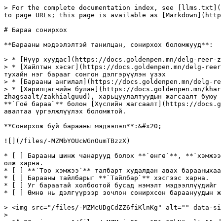
> For the complete documentation index, see [llms.txt](
to page URLs; this page is available as [Markdown](http
# Бараа сонирхох

**Барааны мэдээлэлтэй танилцан, сонирхох боломжууд**:

> * [Нүүр хуудас](https://docs.goldenpen.mn/delg-reer-z
> * [Хайлтын хэсэг](https://docs.goldenpen.mn/delg-reer
тухайн нэг барааг сонгон дэлгэрүүлэн үзэх

> * [Барааны ангилал](https://docs.goldenpen.mn/delg-re
> * [Харилцагчийн булан](https://docs.goldenpen.mn/khar
zhagsaalt/zakhialguud), харьцуулалтуудын жагсаалт буюу 
**`Гоё бараа`** болон [Хүслийн жагсаалт](https://docs.g
авалтаа үргэлжлүүлэх боломжтой.

**Сонирхож буй барааны мэдээлэл**:&#x20;

![](/files/-MZMbYOUcWGnOumTBzzX)

* [ ] Барааны шинж чанарууд болох **`өнгө`**, **`хэмжээ
олж харна.

* [ ] **`Тоо хэмжээ`** талбарт худалдан авах барааныхаа
* [ ] Барааны тайлбарыг **`Тайлбар`** хэсгээс харна.

* [ ] Уг бараатай холбоотой бусад нэмэлт мэдээллүүдийг 
* [ ] Өмнө нь дэлгүүрээр зочлон сонирхсон бараануудын ж
> <img src="/files/-MZMcUDgCdZZ6fiKlnKg" alt="" data-si
>
