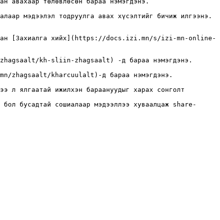
ан авахаар төлөвлөсөн бараа нэмэгдэнэ.

лаар мэдээлэл тодруулга авах хүсэлтийг бичиж илгээнэ.  
ан [Захиалга хийх](https://docs.izi.mn/s/izi-mn-online-
zhagsaalt/kh-sliin-zhagsaalt) -д бараа нэмэгдэнэ.

mn/zhagsaalt/kharcuulalt)-д бараа нэмэгдэнэ.

ээ л ялгаатай ижилхэн бараануудыг харах сонголт

 бол бусадтай сошиалаар мэдээллээ хуваалцаж share-