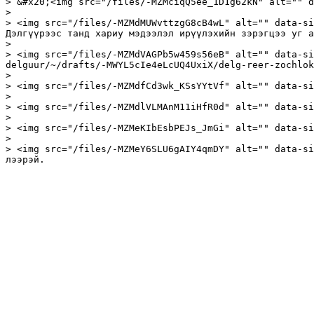
> &#x20;<img src="/files/-MZMciqQ5ee_1D1g62kN" alt="" d
>

> <img src="/files/-MZMdMUWvttzgG8cB4wL" alt="" data-si
Дэлгүүрээс танд хариу мэдээлэл ирүүлэхийн зэрэгцээ уг а
>

> <img src="/files/-MZMdVAGPb5w459s56eB" alt="" data-si
delguur/~/drafts/-MWYL5cIe4eLcUQ4UxiX/delg-reer-zochlok
>

> <img src="/files/-MZMdfCd3wk_KSsYYtVf" alt="" data-si
>

> <img src="/files/-MZMdlVLMAnM11iHfR0d" alt="" data-si
>

> <img src="/files/-MZMeKIbEsbPEJs_JmGi" alt="" data-si
>

> <img src="/files/-MZMeY6SLU6gAIY4qmDY" alt="" data-si