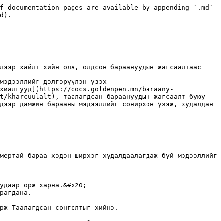
f documentation pages are available by appending `.md` 
d).

лээр хайлт хийн олж, олдсон бараануудын жагсаалтаас 
мэдээллийг дэлгэрүүлэн үзэх

хиалгууд](https://docs.goldenpen.mn/baraany-
t/kharcuulalt), таалагдсан бараануудын жагсаалт буюу 
дээр дамжин барааны мэдээллийг сонирхон үзэж, худалдан 
мертай бараа хэдэн ширхэг худалдаалагдаж буй мэдээллийг 
удаар орж харна.&#x20;

рагдана.

рж Таалагдсан сонголтыг хийнэ.
